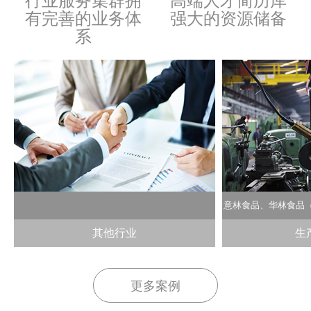
行业服务集群拥
高端人才简历库
有完善的业务体
强大的资源储备
系
意林食品、华林食品
其他行业
生
更多案例